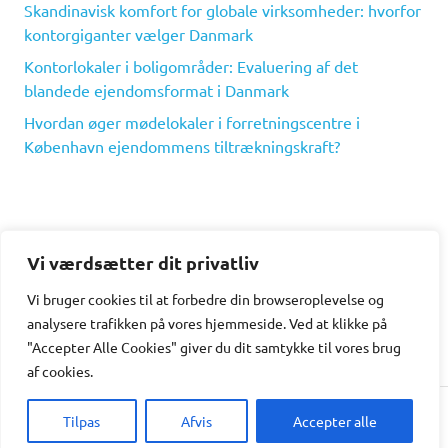
Skandinavisk komfort for globale virksomheder: hvorfor
kontorgiganter vælger Danmark
Kontorlokaler i boligområder: Evaluering af det
blandede ejendomsformat i Danmark
Hvordan øger mødelokaler i forretningscentre i
København ejendommens tiltrækningskraft?
Vi værdsætter dit privatliv
Recent Comments
Vi bruger cookies til at forbedre din browseroplevelse
og
analysere
trafikken
på
vores
hjemmeside
.
Ved at klikke på
Der er ingen kommentarer at vise.
"Accepter Alle Cookies" giver du dit samtykke til vores brug
af cookies.
Tilpas
Afvis
Accepter alle
WordPress Theme: Poseidon by ThemeZee.