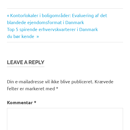
Previous
Indlægsnavigation
Kontorlokaler i boligområder: Evaluering af det
Post:
blandede ejendomsformat i Danmark
Next
Top 5 spirende erhvervskvarterer i Danmark
Post:
du bør kende
LEAVE A REPLY
Din e-mailadresse vil ikke blive publiceret.
Krævede
felter er markeret med
*
Kommentar
*