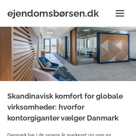
Skip
to
ejendomsbørsen.dk
MENU
content
Just
another
WordPress
site
Skandinavisk komfort for globale
virksomheder: hvorfor
kontorgiganter vælger Danmark
Danmark har i de senere år markeret sig som en