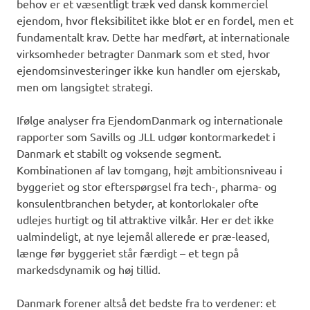
behov er et væsentligt træk ved dansk kommerciel
ejendom, hvor fleksibilitet ikke blot er en fordel, men et
fundamentalt krav. Dette har medført, at internationale
virksomheder betragter Danmark som et sted, hvor
ejendomsinvesteringer ikke kun handler om ejerskab,
men om langsigtet strategi.
Ifølge analyser fra EjendomDanmark og internationale
rapporter som Savills og JLL udgør kontormarkedet i
Danmark et stabilt og voksende segment.
Kombinationen af lav tomgang, højt ambitionsniveau i
byggeriet og stor efterspørgsel fra tech-, pharma- og
konsulentbranchen betyder, at kontorlokaler ofte
udlejes hurtigt og til attraktive vilkår. Her er det ikke
ualmindeligt, at nye lejemål allerede er præ-leased,
længe før byggeriet står færdigt – et tegn på
markedsdynamik og høj tillid.
Danmark forener altså det bedste fra to verdener: et