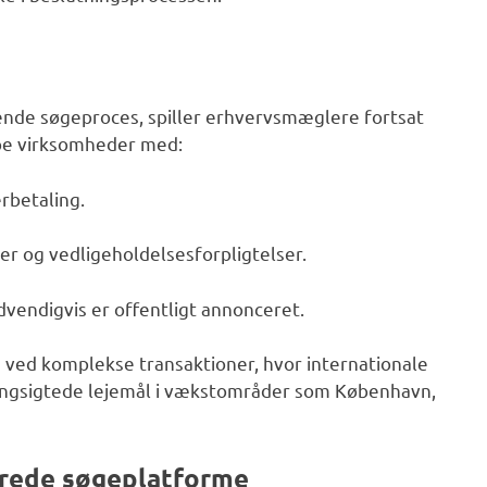
ende søgeproces, spiller erhvervsmæglere fortsat
lpe virksomheder med:
rbetaling.
ler og vedligeholdelsesforpligtelser.
ødvendigvis er offentligt annonceret.
ved komplekse transaktioner, hvor internationale
langsigtede lejemål i vækstområder som København,
serede søgeplatforme