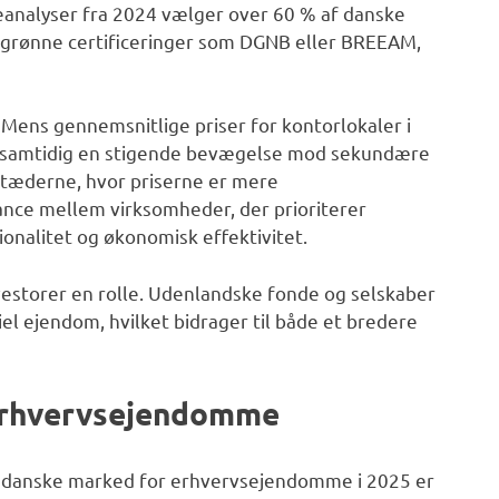
heanalyser fra 2024 vælger over 60 % af danske
l grønne certificeringer som DGNB eller BREEAM,
 Mens gennemsnitlige priser for kontorlokaler i
er samtidig en stigende bevægelse mod sekundære
rstæderne, hvor priserne er mere
nce mellem virksomheder, der prioriterer
ionalitet og økonomisk effektivitet.
nvestorer en rolle. Udenlandske fonde og selskaber
l ejendom, hvilket bidrager til både et bredere
erhvervsejendomme
 danske marked for erhvervsejendomme i 2025 er