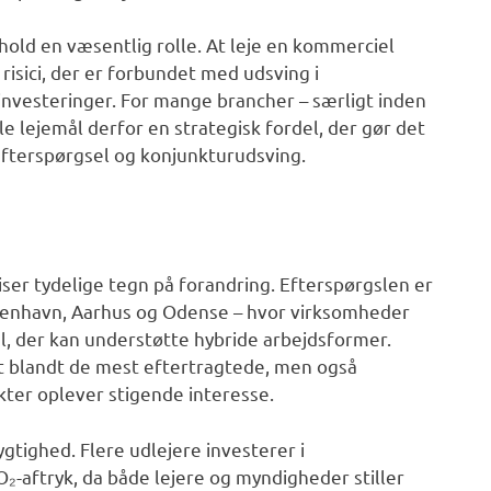
hold en væsentlig rolle. At leje en kommerciel
isici, der er forbundet med udsving i
investeringer. For mange brancher – særligt inden
ble lejemål derfor en strategisk fordel, der gør det
efterspørgsel og konjunkturudsving.
ser tydelige tegn på forandring. Efterspørgslen er
benhavn, Aarhus og Odense – hvor virksomheder
l, der kan understøtte hybride arbejdsformer.
at blandt de mest eftertragtede, men også
ter oplever stigende interesse.
tighed. Flere udlejere investerer i
-aftryk, da både lejere og myndigheder stiller