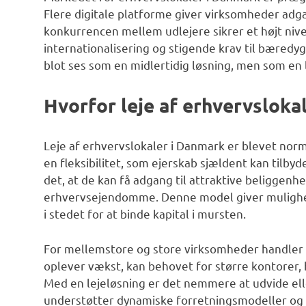
Flere digitale platforme giver virksomheder adgan
konkurrencen mellem udlejere sikrer et højt nive
internationalisering og stigende krav til bæredyg
blot ses som en midlertidig løsning, men som en 
Hvorfor leje af erhvervsloka
Leje af erhvervslokaler i Danmark er blevet norme
en fleksibilitet, som ejerskab sjældent kan tilb
det, at de kan få adgang til attraktive beliggenh
erhvervsejendomme. Denne model giver mulighed
i stedet for at binde kapital i mursten.
For mellemstore og store virksomheder handler 
oplever vækst, kan behovet for større kontorer, b
Med en lejeløsning er det nemmere at udvide eller
understøtter dynamiske forretningsmodeller og ti