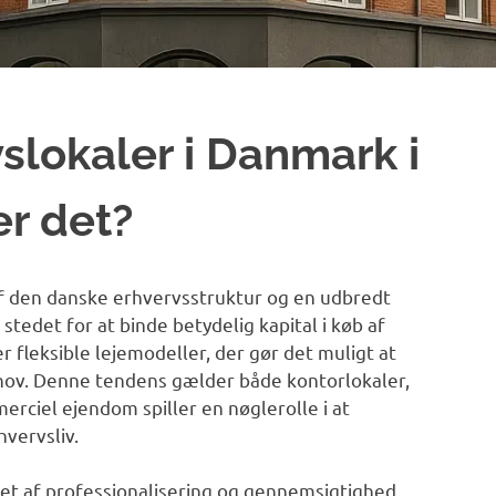
slokaler i Danmark i
er det?
 af den danske erhvervsstruktur og en udbredt
stedet for at binde betydelig kapital i køb af
eksible lejemodeller, der gør det muligt at
behov. Denne tendens gælder både kontorlokaler,
merciel ejendom spiller en nøglerolle i at
vervsliv.
et af professionalisering og gennemsigtighed.