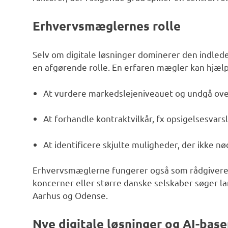
Erhvervsmæglernes rolle
Selv om digitale løsninger dominerer den indled
en afgørende rolle. En erfaren mægler kan hjæ
At vurdere markedslejeniveauet og undgå ove
At forhandle kontraktvilkår, fx opsigelsesvars
At identificere skjulte muligheder, der ikke n
Erhvervsmæglerne fungerer også som rådgivere 
koncerner eller større danske selskaber søger 
Aarhus og Odense.
Nye digitale løsninger og AI-ba