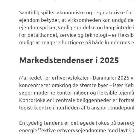
Samtidig spiller økonomiske og regulatoriske for
ejendom betyder, at virksomheden kan undgå de r
ejendomspriser, vedligeholdelse og langsigtede 
for detailhandel, service og teknologi – er fleksi
muligt at reagere hurtigere på både kundernes 
Markedstendenser i 2025
Markedet for erhvervslokaler i Danmark i 2025 vi
koncentreret omkring de største byer – især Kø
søger moderne kontormiljøer og fleksible lejemå
Kontorlokaler i centrale beliggenheder er forts
logistikcentre i nærheden af transportknudepunk
En tydelig tendens er det øgede fokus på bæredyg
energieffektive erhvervsejendomme med lavt CO₂