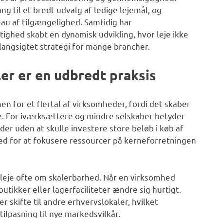
g til et bredt udvalg af ledige lejemål, og
au af tilgængelighed. Samtidig har
tighed skabt en dynamisk udvikling, hvor leje ikke
langsigtet strategi for mange brancher.
ler er en udbredt praksis
n for et flertal af virksomheder, fordi det skaber
yde. For iværksættere og mindre selskaber betyder
eder uden at skulle investere store beløb i køb af
 for at fokusere ressourcer på kerneforretningen
leje ofte om skalerbarhed. Når en virksomhed
utikker eller lagerfaciliteter ændre sig hurtigt.
 skifte til andre erhvervslokaler, hvilket
lpasning til nye markedsvilkår.