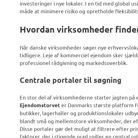
investeringer i nye lokaler. I en tid med global
måde at minimere risiko og opretholde fleksibilit
Hvordan virksomheder finder 
Når danske virksomheder søger nye erhvervslokal
tidligere. Leje af kommerciel ejendom sker sjæl
professionel rådgivning og markedsoverblik.
Centrale portaler til søgning
En stor del af virksomhederne starter jagten på
er Danmarks største platform 
Ejendomstorvet
butikker, lagerhaller og produktionslokaler udby
blandt små og mellemstore virksomheder, der eft
Disse portaler gør det muligt at filtrere efter p
faktorer, der i stigende grad spiller en central r