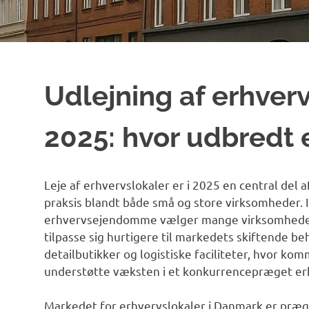
Udlejning af erhverv
2025: hvor udbredt 
Leje af erhvervslokaler er i 2025 en central del
praksis blandt både små og store virksomheder. I 
erhvervsejendomme vælger mange virksomheder fl
tilpasse sig hurtigere til markedets skiftende 
detailbutikker og logistiske faciliteter, hvor kom
understøtte væksten i et konkurrencepræget erh
Markedet for erhvervslokaler i Danmark er præg