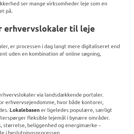
 usikkerhed ser mange virksomheder leje som en
et på.
erhvervslokaler til leje
er, er processen i dag langt mere digitaliseret end
dent uden en kombination af online søgning,
 erhvervslokaler via landsdækkende portaler.
for erhvervsejendomme, hvor både kontorer,
des.
er ligeledes populære, særligt
Lokalebasen
erspørger fleksible lejemål i bynære områder.
ris, størrelse, beliggenhed og energimærke –
olle i beslutningsprocessen.