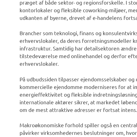
præget af både sektor- og regionsforskelle. I s
kontorlokaler og fleksible coworking-miljøer, mens
udkanten af byerne, drevet af e-handelens fort
Brancher som teknologi, finans og konsulentvirk
erhvervslokaler, da deres forretningsmodeller k
infrastruktur. Samtidig har detailsektoren ændre
tilstedeværelse med onlinehandel og derfor eft
erhvervslokaler.
På udbudssiden tilpasser ejendomsselskaber og d
kommercielle ejendomme moderniseres for at im
energieffektivitet og fleksible indretningsløsnin
internationale aktører sikrer, at markedet løbe
om de mest attraktive adresser er fortsat intens
Makroøkonomiske forhold spiller også en central 
påvirker virksomhedernes beslutninger om, hvorvi