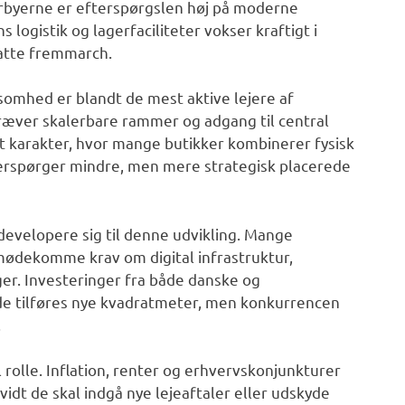
torbyerne er efterspørgslen høj på moderne
 logistik og lagerfaciliteter vokser kraftigt i
satte fremmarch.
somhed er blandt de mest aktive lejere af
ræver skalerbare rammer og adgang til central
t karakter, hvor mange butikker kombinerer fysisk
erspørger mindre, men mere strategisk placerede
evelopere sig til denne udvikling. Mange
ødekomme krav om digital infrastruktur,
ger. Investeringer fra både danske og
nde tilføres nye kvadratmeter, men konkurrencen
.
rolle. Inflation, renter og erhvervskonjunkturer
dt de skal indgå nye lejeaftaler eller udskyde