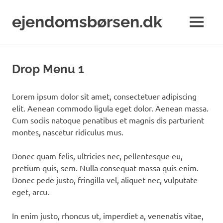
Skip
to
ejendomsbørsen.dk
MENU
content
Just
another
WordPress
Drop Menu 1
site
Lorem ipsum dolor sit amet, consectetuer adipiscing
elit. Aenean commodo ligula eget dolor. Aenean massa.
Cum sociis natoque penatibus et magnis dis parturient
montes, nascetur ridiculus mus.
Donec quam felis, ultricies nec, pellentesque eu,
pretium quis, sem. Nulla consequat massa quis enim.
Donec pede justo, fringilla vel, aliquet nec, vulputate
eget, arcu.
In enim justo, rhoncus ut, imperdiet a, venenatis vitae,