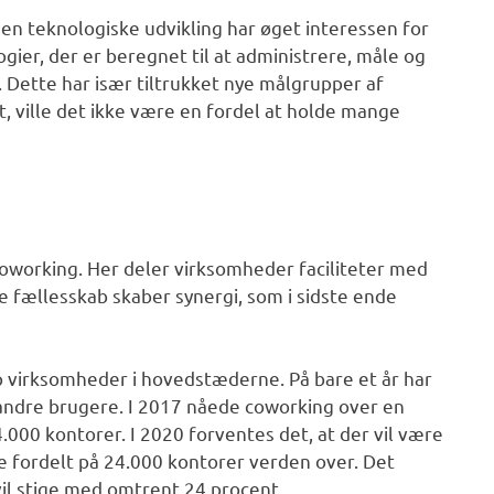
den teknologiske udvikling har øget interessen for
ier, der er beregnet til at administrere, måle og
ette har især tiltrukket nye målgrupper af
t, ville det ikke være en fordel at holde mange
oworking. Her deler virksomheder faciliteter med
 fællesskab skaber synergi, som i sidste ende
 virksomheder i hovedstæderne. På bare et år har
andre brugere. I 2017 nåede coworking over en
.000 kontorer. I 2020 forventes det, at der vil være
 fordelt på 24.000 kontorer verden over. Det
vil stige med omtrent 24 procent.