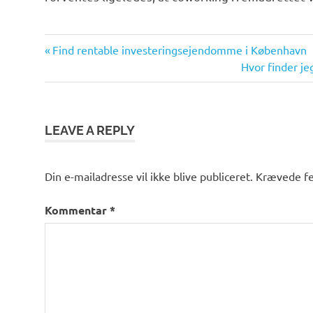
Previous
Indlægsnavigation
Find rentable investeringsejendomme i København
Post:
Next
Hvor finder j
Post:
LEAVE A REPLY
Din e-mailadresse vil ikke blive publiceret.
Krævede fe
Kommentar
*