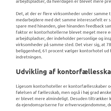
arbejdspladser, da hverdagen er blevet mere pr
Det, at der er flere virksomheder under samme ta
medarbejdere med det samme interessefelt er sa
spare med hinanden, give hinanden feedback sam
faktor er kontorhotellerne blevet meget mere en
arbejdspladser, der indeholder personlige og ins
virksomheder på samme sted. Det viser sig, at 7
beliggenhed, 61 procent vælger kontorhotel ud f
indretningen.
Udvikling af kontorfællessk
Ligesom kontorhoteller er kontorfællesskaber og
følelsen af fællesskab, men også i høj grad øns
er blevet mere almindeligt. Desuden tiltrækker
da ejendomspriserne for erhvervsejendomme, der e