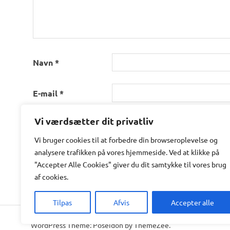
Navn
*
E-mail
*
Vi værdsætter dit privatliv
Websted
Vi bruger cookies til at forbedre din browseroplevelse
og
Gem mit navn, mail og websted i denne browser t
analysere
trafikken
på
vores
hjemmeside
.
Ved at klikke på
"Accepter Alle Cookies" giver du dit samtykke til vores brug
af cookies.
Tilpas
Afvis
Accepter alle
WordPress Theme: Poseidon by ThemeZee.