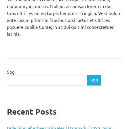
nonummy id, metus. Nullam accumsan lorem in dui.
Cras ultricies mi eu turpis hendrerit fringilla. Vestibulum
ante ipsum primis in faucibus orci luctus et ultrices
posuere cubilia Curae; In ac dui quis mi consectetuer
lacinia.
Søg
SØG
Recent Posts
Udlejning af erhvervslokaler i Danmark i 2025: hvor