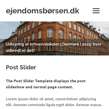
Skip
to
ejendomsbørsen.dk
MENU
content
Just
another
WordPress
site
Udlejning af erhvervslokaler i Danmark i 2025: hvor
udbredt er det?
Post Slider
The Post Slider Template displays the post
slideshow and normal page content.
Lorem ipsum dolor sit amet, consectetuer adipiscing
elit. Aenean commodo ligula eget dolor. Aenean massa.