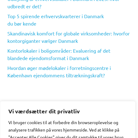
udbredt er det?
Top 5 spirende erhvervskvarterer i Danmark
du bør kende
Skandinavisk komfort for globale virksomheder: hvorfor
kontorgiganter vælger Danmark
Kontorlokaler i boligområder: Evaluering af det
blandede ejendomsformat i Danmark
Hvordan øger mødelokaler i forretningscentre i
København ejendommens tiltrækningskraft?
Vi værdsætter dit privatliv
Recent Comments
Vi bruger cookies til at forbedre din browseroplevelse
og
analysere
trafikken
på
vores
hjemmeside
.
Ved at klikke på
Der er ingen kommentarer at vise.
"Accepter Alle Cookies" giver du dit samtykke til vores brug